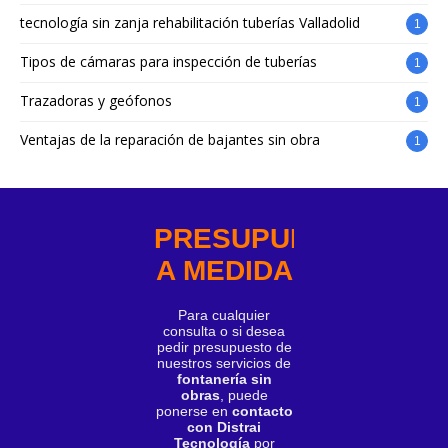
tecnología sin zanja rehabilitación tuberías Valladolid
1
Tipos de cámaras para inspección de tuberías
1
Trazadoras y geófonos
1
Ventajas de la reparación de bajantes sin obra
1
PRESUPUESTO
A MEDIDA
Para cualquier
consulta o si desea
pedir presupuesto de
nuestros servicios de
fontanería sin
obras
, puede
ponerse en
contacto
con Distrai
Tecnología
por