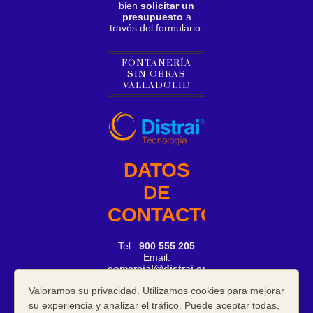
bien
solicitar un
presupuesto
a
través del formulario.
FONTANERÍA
SIN OBRAS
VALLADOLID
DATOS
DE
CONTACTO
Tel.:
900 555 205
Email:
comercial@distrai.es
Valoramos su privacidad. Utilizamos cookies para mejorar
su experiencia y analizar el tráfico. Puede aceptar todas,
COPYRIGHT ©
2026
FONTANERÍA SIN OBRAS