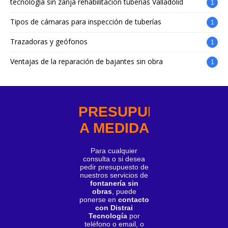
tecnología sin zanja rehabilitación tuberías Valladolid
1
Tipos de cámaras para inspección de tuberías
1
Trazadoras y geófonos
1
Ventajas de la reparación de bajantes sin obra
1
PRESUPUESTO
A MEDIDA
Para cualquier
consulta o si desea
pedir presupuesto de
nuestros servicios de
fontanería sin
obras
, puede
ponerse en
contacto
con Distrai
Tecnología
por
teléfono o email, o