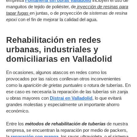
empresa
Fontanería sin obras Valladolid
incluyen el uso de
manguitos de tejido de poliéster, de
inyección de resinas para
tapar fugas
en juntas, o de proyección de
sistemas de resina
epoxi
con el fin de mejorar la calidad del agua.
Rehabilitación en redes
urbanas, industriales y
domiciliarias en Valladolid
En ocasiones, algunos atascos en redes como los
provocados por las raíces conllevan otros inconvenientes
como la
aparición de grietas puntuales
o rotura de tuberías. En
ese caso es necesaria la reparación de las tuberías sin zanja
u obras mayores con
Distrai en Valladolid
, lo que evitará
grandes molestias y especialmente un importante ahorro
económico.
Entre los
métodos de rehabilitación de tuberías
de nuestra
empresa, se encuentran la reparación por medio de packers,
la
reparación con manga
, los rayos ultravioleta, o el sistema